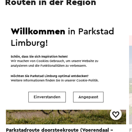
Routen in der Region
Radfahren
Mountainbike
Wandern
Willkommen
in Parkstad
Radtour
→ 8,0 km
Limburg!
Schön, dass Sie sich Inspiration holen!
Wir machen von Cookies Gebrauch, um unsere Website zu
analysieren und die Funktionalitäten zu verbessern.
Möchten Sie Parkstad Limburg optimal entdecken?
Weitere Informationen finden Sie in unserer
Cookie-Politik
.
Einverstanden
Angepasst
Parkstadroute doorsteekroute (Voerendaal -
F