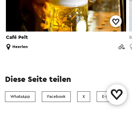
Café Pelt
B
Heerlen
Diese Seite teilen
WhatsApp
Facebook
X
E-Mail