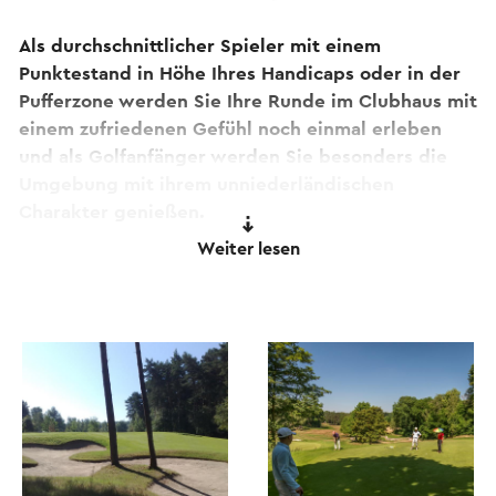
Als durchschnittlicher Spieler mit einem
Punktestand in Höhe Ihres Handicaps oder in der
Pufferzone werden Sie Ihre Runde im Clubhaus mit
einem zufriedenen Gefühl noch einmal erleben
und als Golfanfänger werden Sie besonders die
Umgebung mit ihrem unniederländischen
Charakter genießen.
Weiter lesen
Kein Loch, das wie ein anderes Loch aussieht, viele
Höhenunterschiede mit sich ständig verändernden
Landschaften. Parzellen mit Nadelbäumen
durchsetzt mit Teilen mit offenem Charakter,
Wasserspiele und mehrere Abschläge von höher
gelegenen Teilen machen das Golfen auf dem
Golfplatz Brunssummerheide zu einem
einzigartigen Erlebnis.