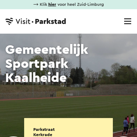
⟶ Klik
hier
voor heel Zuid-Limburg
Gemeentelijk
Sportpark
Kaalheide
Parkstraat
Kerkrade