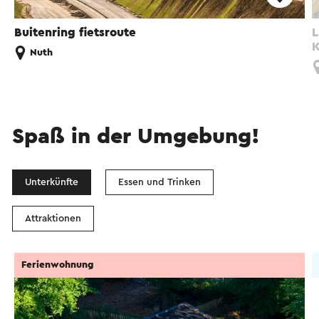
Buitenring fietsroute
L
K
Nuth
Spaß in der Umgebung!
Unterkünfte
Essen und Trinken
Attraktionen
Ferienwohnung