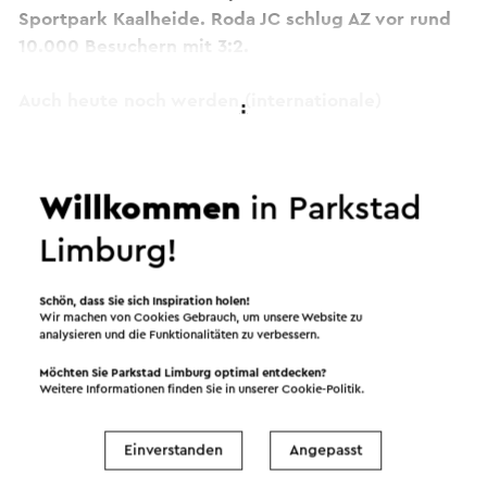
Sportpark Kaalheide. Roda JC schlug AZ vor rund
10.000 Besuchern mit 3:2.
Auch heute noch werden (internationale)
Leichtathletikwettkämpfe organisiert. Viele
Weiter lesen
Aktivitäten werden auch von Roda JC im
Städtischen Sportpark Kaalheide durchgeführt,
Willkommen
in Parkstad
Kaalheide wurde seit einigen Jahren in einen
Trainingskomplex umgewandelt.
Limburg!
Jong Roda JC, die Promis und die
Schön, dass Sie sich Inspiration holen!
Jugendmannschaften der Roda JC Football
Wir machen von Cookies Gebrauch, um unsere Website zu
analysieren und die Funktionalitäten zu verbessern.
Academy absolvieren hier ihre Trainingseinheiten
und Spiele. Die erste Mannschaft wird ab der
Möchten Sie Parkstad Limburg optimal entdecken?
Weitere Informationen finden Sie in unserer
Cookie-Politik
.
Saison 2014-2015 die Trainingseinheiten im
Parkstad Limburg Stadion absolvieren.
Einverstanden
Angepasst
Dieser Text wurde mit Hilfe eines Online-