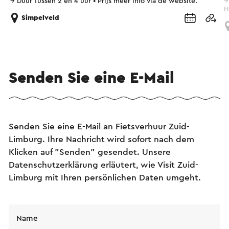
→
Duur Tussen 2 en 4 uur
•
Prijs meer info via de website.
H
Simpelveld
Senden Sie eine E-Mail
Senden Sie eine E-Mail an Fietsverhuur Zuid-
Limburg. Ihre Nachricht wird sofort nach dem
Klicken auf "Senden" gesendet. Unsere
Datenschutzerklärung erläutert, wie Visit Zuid-
Limburg mit Ihren persönlichen Daten umgeht.
Name