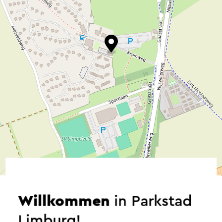
©
contributors
OpenStreetMap
→ Planen Sie Ihre Route
Willkommen
in Parkstad
Limburg!