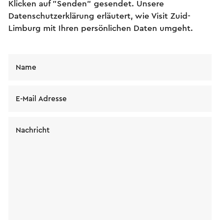
Klicken auf "Senden" gesendet. Unsere
Datenschutzerklärung erläutert, wie Visit Zuid-
Limburg mit Ihren persönlichen Daten umgeht.
Name
E-Mail Adresse
Nachricht