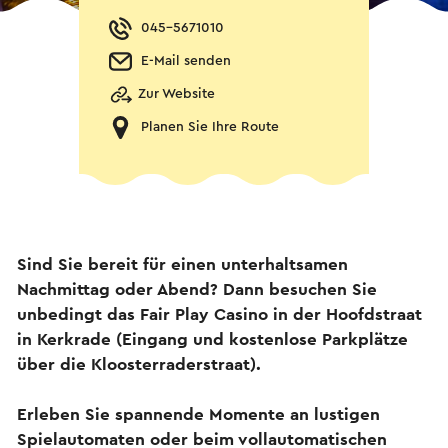
045-5671010
E-Mail senden
Zur Website
Planen Sie Ihre Route
Sind Sie bereit für einen unterhaltsamen
Nachmittag oder Abend? Dann besuchen Sie
unbedingt das Fair Play Casino in der Hoofdstraat
in Kerkrade (Eingang und kostenlose Parkplätze
über die Kloosterraderstraat).
Erleben Sie spannende Momente an lustigen
Spielautomaten oder beim vollautomatischen