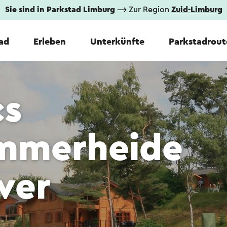
Sie sind in Parkstad Limburg
⟶ Zur Region
Zuid-Limburg
tad
Erleben
Unterkünfte
Parkstadrout
cs
mmerheide
ver