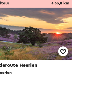
dtour
→ 33,8 km
deroute Heerlen
eerlen