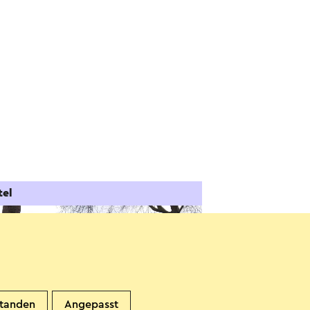
tel
standen
Angepasst