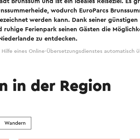
adt Brunssum und ist ein ideales Reiseziel. Es gr
nssummerheide, wodurch EuroParcs Brunssum
bezeichnet werden kann. Dank seiner günstigen 
ruhige Ferienpark seinen Gästen die Möglichke
 Niederlande zu entdecken.
 Hilfe eines Online-Übersetzungsdienstes automatisch ü
n in der Region
Wandern