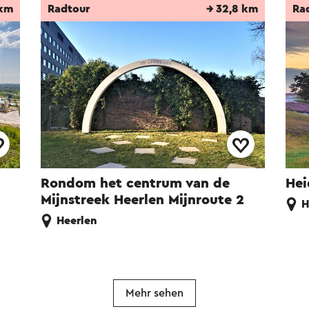
 km
Radtour
→ 32,8 km
Ra
Rondom het centrum van de
Hei
Mijnstreek Heerlen Mijnroute 2
H
Heerlen
Mehr sehen