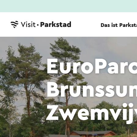
Das ist Parks
EuroPar
Brunssu
Zwemvij