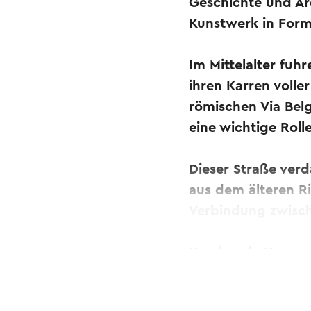
Geschichte und Ar
Kunstwerk in Form
Im Mittelalter fu
ihren Karren volle
römischen Via Bel
eine wichtige Rolle
Dieser Straße verd
aus dem älteren R
Verbindung zwisc
Krachende Karren 
und über die Maut
Westen; Produkte 