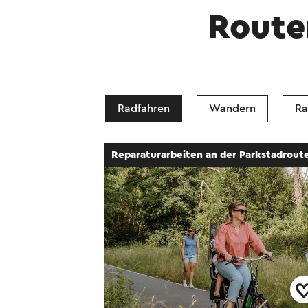
entgegengesetzte R
Route
Dieser Text wurde mit
Radfahren
Wandern
Ra
Radtour
→ 35,2
Reparaturarbeiten an der Parkstadrout