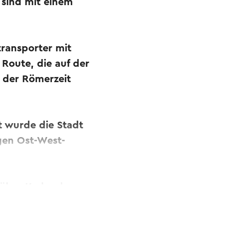
 sind mit einem
transporter mit
 Route, die auf der
 der Römerzeit
t wurde die Stadt
gen Ost-West-
 über Kerkrade
orbei nach
n in die