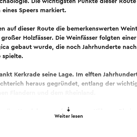
chäologie. Die wichtigsten Punkte dieser Route
 eines Speers markiert.
hren auf dieser Route die bemerkenswerten Wein
r großer Holzfässer. Die Weinfässer folgten einer
gica gebaut wurde, die noch Jahrhunderte nach
 spielte.
ankt Kerkrade seine Lage. Im elften Jahrhunder
ichterich heraus gegründet, entlang der wichti
hen Flandern und dem Rheinland.
voller Handelswaren fuhren von Köln am Rhein
Weiter lesen
stelle in Herzogenrath und am Kloster Rolduc v
des flämischen Handels und der Industrie ginge