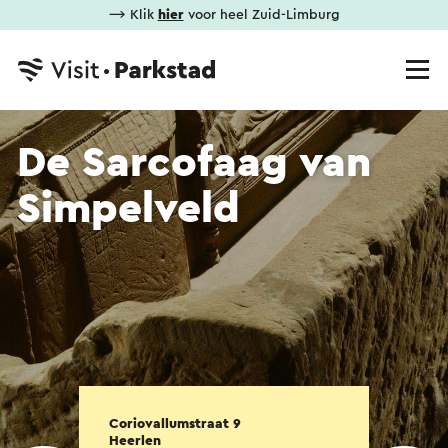
⟶ Klik
hier
voor heel Zuid-Limburg
De Sarcofaag van
Simpelveld
Coriovallumstraat 9
Heerlen