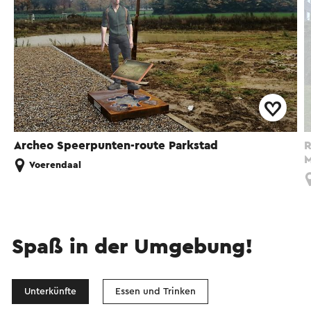
Archeo Speerpunten-route Parkstad
R
M
Voerendaal
Spaß in der Umgebung!
Unterkünfte
Essen und Trinken