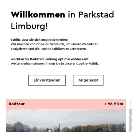
Wierts aus Simpelveld Ausgrabungsarbeiten auf
seinem Grundstück in der Stampstraat im Zentrum
Willkommen
in Parkstad
des Dorfes durchführte.
Limburg!
Von den drei Aschenkisten waren zwei geplündert
Weiter lesen
Schön, dass Sie sich Inspiration holen!
worden. Der dritte, der als „Sarkophag von
Wir machen von Cookies Gebrauch, um unsere Website zu
Simpelveld“ bekannt wurde, enthielt noch eine
analysieren und die Funktionalitäten zu verbessern.
Reihe von Grabbeigaben: etwas Goldschmuck,
Möchten Sie Parkstad Limburg optimal entdecken?
Routen in der Region
einen Silberspiegel, eine Glasphiole, eine
Weitere Informationen finden Sie in unserer
Cookie-Politik
.
Keramikphiole und einige andere Gegenstände.
Einverstanden
Angepasst
Dieser Text wurde mit Hilfe eines Online-
Radfahren
Wandern
Übersetzungsdienstes automatisch übersetzt.
Radtour
→ 96,9 km