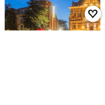
Horeca Kerkrade Centrum
Kerkrade
Diese Seite teilen
WhatsApp
Facebook
X
E-Mail