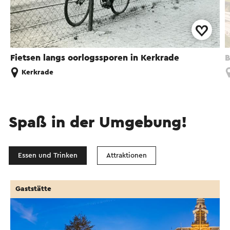
Fietsen langs oorlogssporen in Kerkrade
B
Kerkrade
Spaß in der Umgebung!
Essen und Trinken
Attraktionen
Gaststätte