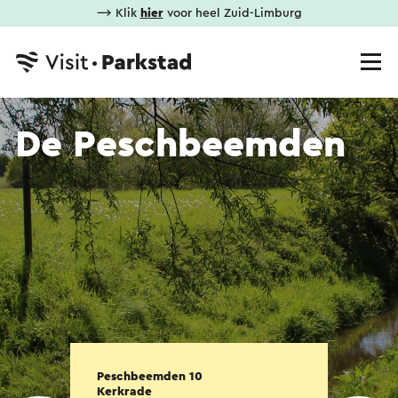
⟶ Klik
hier
voor heel Zuid-Limburg
De Peschbeemden
Peschbeemden 10
Kerkrade