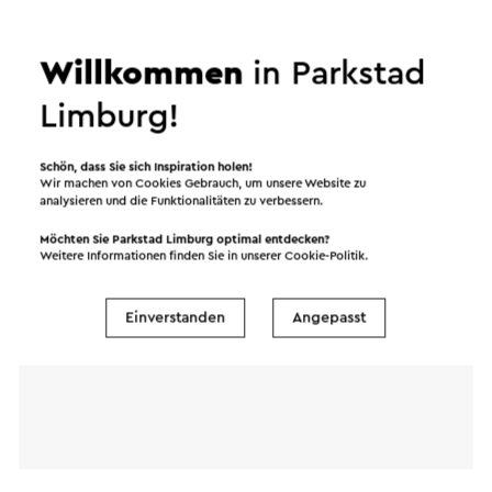
beerdigt. Dies waren Soldaten der 43. Division,
erläutert, wie Visit Zuid-Limburg mit Ihren
die bei Kämpfen in einem Dreieck zwischen Roer
persönlichen Daten umgeht.
Willkommen
in Parkstad
und Maas starben. Später folgten weitere Gräber.
Zum Beispiel 50 Soldaten, die im Januar 1945 bei
Limburg!
der Minenräumung an der Grenze zu Deutschland
Name
starben. Eine große Gruppe wurde bei Kämpfen in
Schön, dass Sie sich Inspiration holen!
und um Geilenkirchen getötet.
Wir machen von Cookies Gebrauch, um unsere Website zu
E-Mail Adresse
analysieren und die Funktionalitäten zu verbessern.
Insgesamt 328 britische Soldaten sind hier
Möchten Sie Parkstad Limburg optimal entdecken?
begraben. Davon wurden 327 Leichen identifiziert.
Weitere Informationen finden Sie in unserer
Cookie-Politik
.
Nachricht
Es gibt einen unbekannten Soldaten.
Einverstanden
Angepasst
Dieser Text wurde mit Hilfe eines Online-
Übersetzungsdienstes automatisch übersetzt.