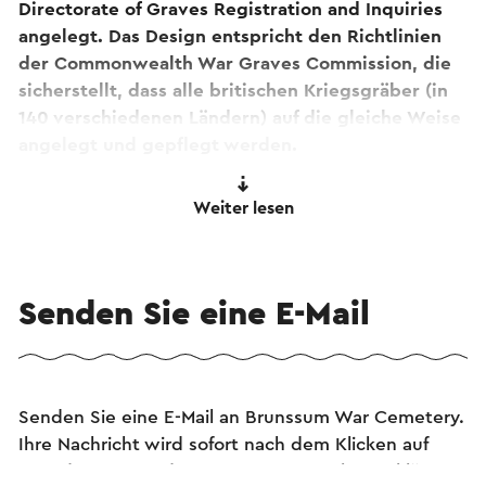
Directorate of Graves Registration and Inquiries
angelegt. Das Design entspricht den Richtlinien
der Commonwealth War Graves Commission, die
sicherstellt, dass alle britischen Kriegsgräber (in
140 verschiedenen Ländern) auf die gleiche Weise
angelegt und gepflegt werden.
Das Brunssum-Grundstück wurde nach einem
Weiter lesen
Entwurf des Architekten Philip Hepworth
angelegt. Charakteristisch sind die Grabsteine aus
weißem Stein und das 4 Meter hohe Opferkreuz,
Senden Sie eine E-Mail
ebenfalls aus Naturstein und mit einem
Bronzeschwert ausgestattet. Diese Elemente
wurden im Sommer 1950 aufgestellt. Die Mauer
und andere architektonische Elemente wurden in
den Jahren 1951-1952 errichtet.
Senden Sie eine E-Mail an Brunssum War Cemetery.
Ihre Nachricht wird sofort nach dem Klicken auf
Die ersten Soldaten wurden im November 1944
"Senden" gesendet. Unsere Datenschutzerklärung