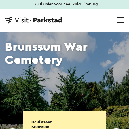
⟶ Klik
hier
voor heel Zuid-Limburg
Brunssum War
Cemetery
Heufstraat
Brunssum