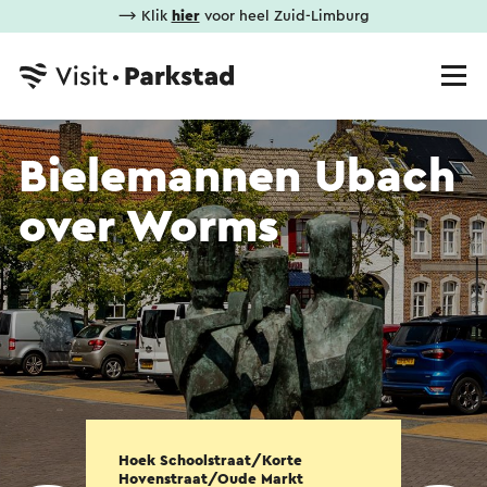
⟶ Klik
hier
voor heel Zuid-Limburg
Bielemannen Ubach
over Worms
Hoek Schoolstraat/Korte
Hovenstraat/Oude Markt