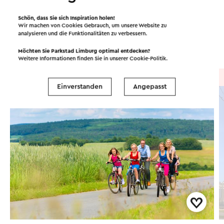
Routen in der Region
Schön, dass Sie sich Inspiration holen!
Wir machen von Cookies Gebrauch, um unsere Website zu
analysieren und die Funktionalitäten zu verbessern.
Radfahren
Wandern
Radsport
Möchten Sie Parkstad Limburg optimal entdecken?
Weitere Informationen finden Sie in unserer
Cookie-Politik
.
Radtour
→ 46,6 km
Einverstanden
Angepasst