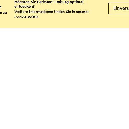
Möchten Sie Parkstad Limburg optimal
entdecken?
e
Einver
Weitere Informationen finden Sie in unserer
n zu
Cookie-Politik
.
Boerderijcamping de
Limburgerhof
Landgraaf
te teilen
Facebook
X
E-Mail