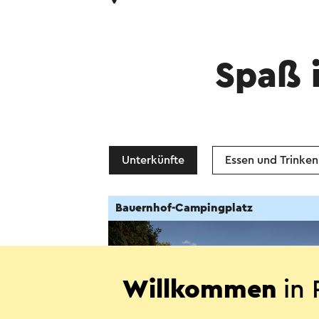
Spaß 
Unterkünfte
Essen und Trinken
Bauernhof-Campingplatz
Willkommen
in 