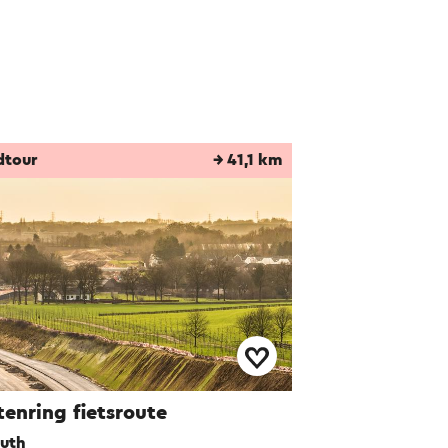
dtour
→ 41,1 km
tenring fietsroute
uth