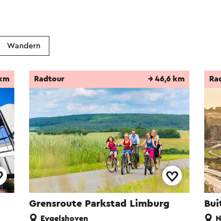
Wandern
 km
Radtour
→ 46,6 km
Ra
Grensroute Parkstad Limburg
Bui
Eygelshoven
N