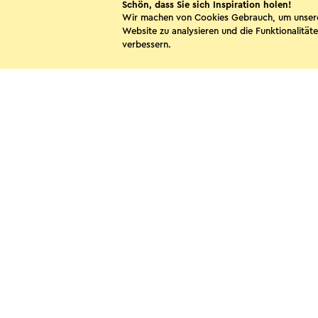
Schön, dass Sie sich Inspiration holen!
Wir machen von Cookies Gebrauch, um unser
Website zu analysieren und die Funktionalitäte
verbessern.
Camping 't Geet Good
Landgraaf
Diese Sei
WhatsApp