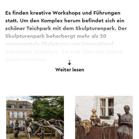
Es finden kreative Workshops und Führungen
statt. Um den Komplex herum befindet sich ein
schöner Teichpark mit dem Skulpturenpark. Der
Skulpturenpark beherbergt mehr als 20
monumentale Skulpturen von international
bekannten Künstlern, die sich über vier Hektar
Fläche verteilen.
Weiter lesen
Artland ist vom ersten Wochenende im Juni bis
zum letzten Wochenende im Oktober nach
Vereinbarung oder samstags und sonntags von
12.00-17.00 Uhr geöffnet. An diesen Tagen können
Sie die Ausstellung besichtigen, im
Skulpturenpark spazieren gehen und eine Tasse
Kaffee im Café Tsarina genießen, das sich im
Gehöft befindet.