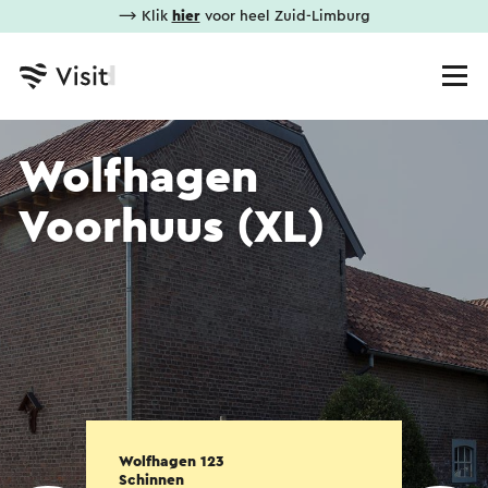
⟶ Klik
hier
voor heel Zuid-Limburg
Wolfhagen
Voorhuus (XL)
Wolfhagen 123
Schinnen