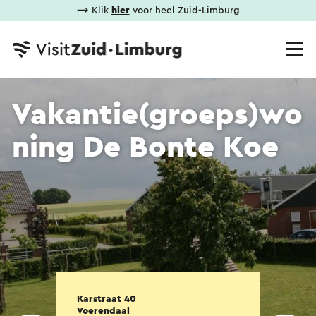
⟶ Klik
hier
voor heel Zuid-Limburg
Vakantie(groeps)wo
ning De Bonte Koe
Karstraat 40
Voerendaal