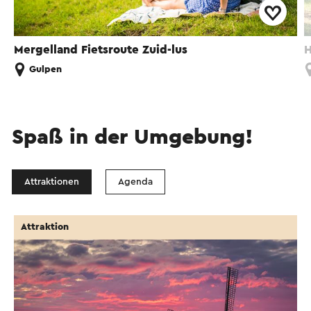
Mergelland Fietsroute Zuid-lus
H
Gulpen
Spaß in der Umgebung!
Attraktionen
Agenda
Attraktion