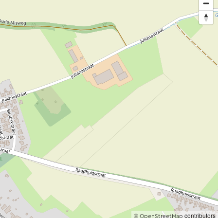
©
contributors
OpenStreetMap