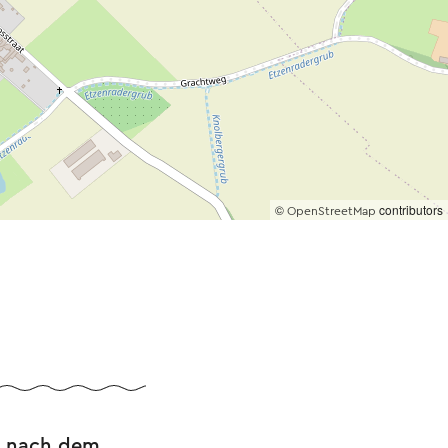
©
contributors
OpenStreetMap
rt nach dem