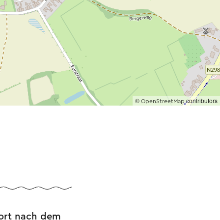
©
contributors
OpenStreetMap
fort nach dem