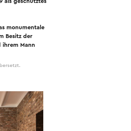
9 als geschütztes
 Das monumentale
m Besitz der
nd ihrem Mann
bersetzt.