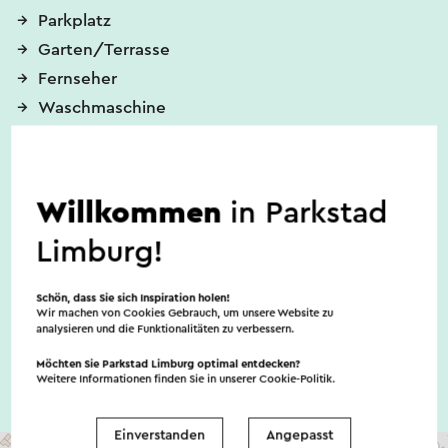
Parkplatz
Garten/Terrasse
Fernseher
Waschmaschine
WLAN/Internet
Willkommen
in Parkstad
Ladestation für E-Bikes
Limburg!
Eine Ladestation für E-Bikes ist vorhanden.
Schön, dass Sie sich Inspiration holen!
Wir machen von Cookies Gebrauch, um unsere Website zu
analysieren und die Funktionalitäten zu verbessern.
Möchten Sie Parkstad Limburg optimal entdecken?
Weitere Informationen finden Sie in unserer
Cookie-Politik
.
Einverstanden
Angepasst