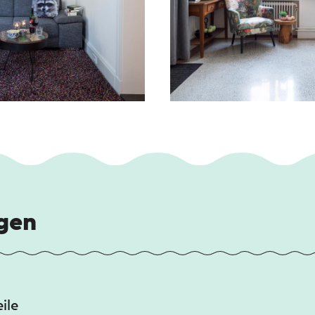
gen
ile