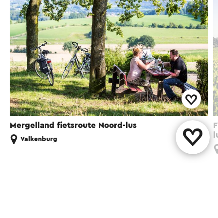
Mergelland fietsroute Noord-lus
F
l
Valkenburg
Spaß in der Umgebung!