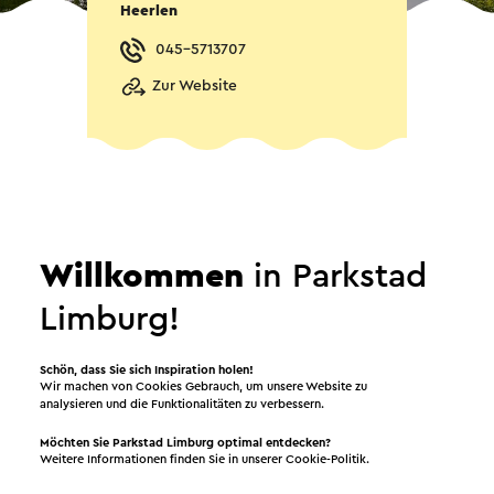
Heerlen
045-5713707
Zur Website
Willkommen
in Parkstad
Limburg!
Daten
Schön, dass Sie sich Inspiration holen!
Wir machen von Cookies Gebrauch, um unsere Website zu
analysieren und die Funktionalitäten zu verbessern.
15.08.2026 bis 16.08.2026
13.09.2026
Möchten Sie Parkstad Limburg optimal entdecken?
Weitere Informationen finden Sie in unserer
Cookie-Politik
.