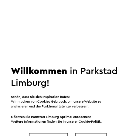
Senden Sie eine E-Mail
Willkommen
in Parkstad
Limburg!
Senden Sie eine E-Mail an Middeleeuws
Ridderfeest. Ihre Nachricht wird sofort nach dem
Klicken auf "Senden" gesendet. Unsere
Schön, dass Sie sich Inspiration holen!
Wir machen von Cookies Gebrauch, um unsere Website zu
Datenschutzerklärung erläutert, wie Visit Zuid-
analysieren und die Funktionalitäten zu verbessern.
Limburg mit Ihren persönlichen Daten umgeht.
Möchten Sie Parkstad Limburg optimal entdecken?
Weitere Informationen finden Sie in unserer
Cookie-Politik
.