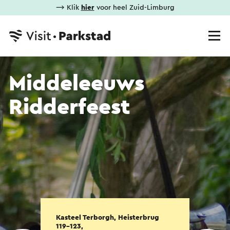
⟶ Klik
hier
voor heel Zuid-Limburg
Middeleeuws
Ridderfeest
Kasteel Terborgh, Heisterbrug
119-123,