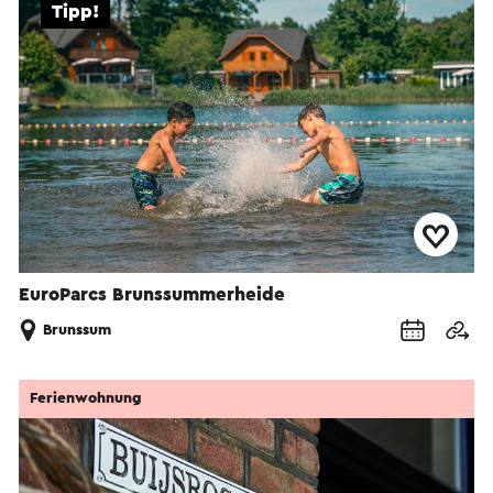
Tipp!
EuroParcs Brunssummerheide
Brunssum
Ferienwohnung