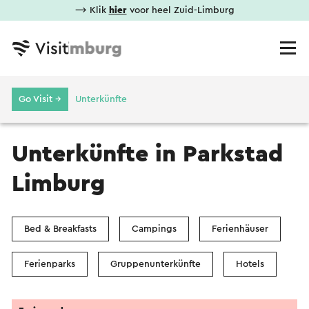
⟶ Klik
hier
voor heel Zuid-Limburg
Go Visit →
Unterkünfte
Unterkünfte in Parkstad
Limburg
Bed & Breakfasts
Campings
Ferienhäuser
Ferienparks
Gruppenunterkünfte
Hotels