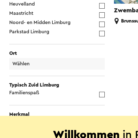
Heuvelland
Zwemba
Maastricht
Brunss
Noord- en Midden Limburg
Parkstad Limburg
Ort
Typisch Zuid Limburg
Familienspaß
Merkmal
Schwimmen
Willkommen
in 