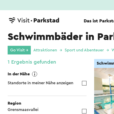
Das ist Parks
Schwimmbäder in Par
Go Visit →
Attraktionen
Sport und Abenteuer
W
1 Ergebnis gefunden
Schwim
In der Nähe
Standorte in meiner Nähe anzeigen
Region
Grensmaasvallei