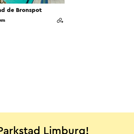
d de Bronspot
um
Parkstad Limburg!