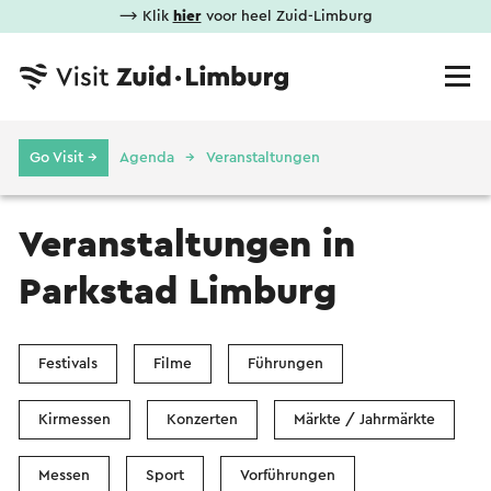
⟶ Klik
hier
voor heel Zuid-Limburg
Go Visit →
Agenda
Veranstaltungen
Veranstaltungen in
Parkstad Limburg
Festivals
Filme
Führungen
Kirmessen
Konzerten
Märkte / Jahrmärkte
Messen
Sport
Vorführungen