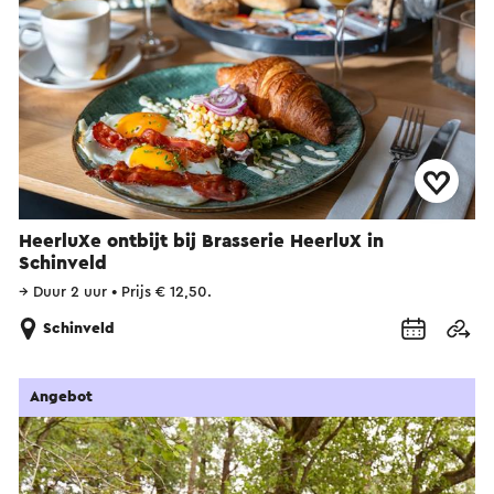
HeerluXe ontbijt bij Brasserie HeerluX in
Schinveld
→
Duur 2 uur
•
Prijs € 12,50.
Schinveld
Angebot