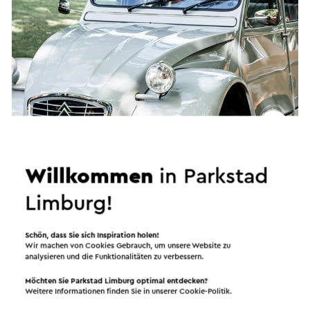
2CV Tour Experience
Willkommen
in Parkstad
→
Duur 5 uur
•
Prijs € 135,00 per persoon op basis van 2
personen.
Limburg!
Voerendaal
Schön, dass Sie sich Inspiration holen!
Wir machen von Cookies Gebrauch, um unsere Website zu
Tour
analysieren und die Funktionalitäten zu verbessern.
Möchten Sie Parkstad Limburg optimal entdecken?
Weitere Informationen finden Sie in unserer
Cookie-Politik
.