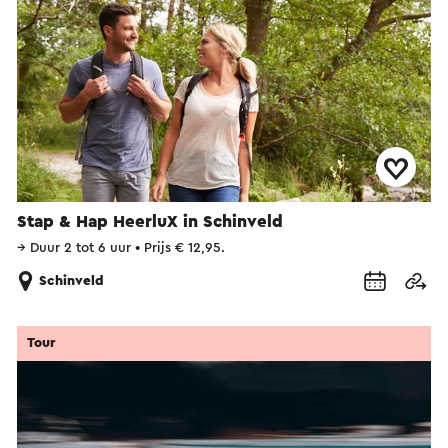
Stap & Hap HeerluX in Schinveld
→
Duur 2 tot 6 uur
•
Prijs € 12,95.
Schinveld
Tour