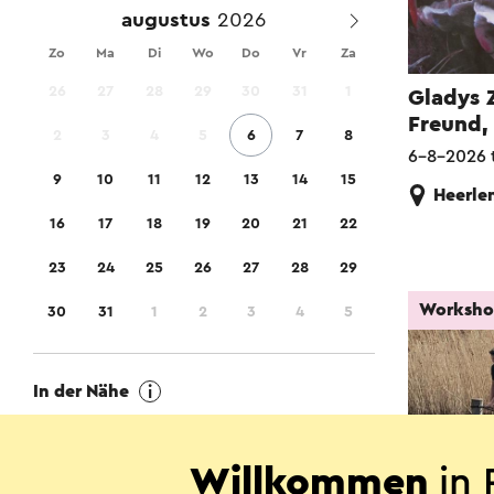
augustus
Zo
Ma
Di
Wo
Do
Vr
Za
26
27
28
29
30
31
1
Gladys 
Freund,
2
3
4
5
6
7
8
6-8-2026 
9
10
11
12
13
14
15
Heerle
16
17
18
19
20
21
22
23
24
25
26
27
28
29
Worksh
30
31
1
2
3
4
5
In der Nähe
Standorte in meiner Nähe anzeigen
Willkommen
in 