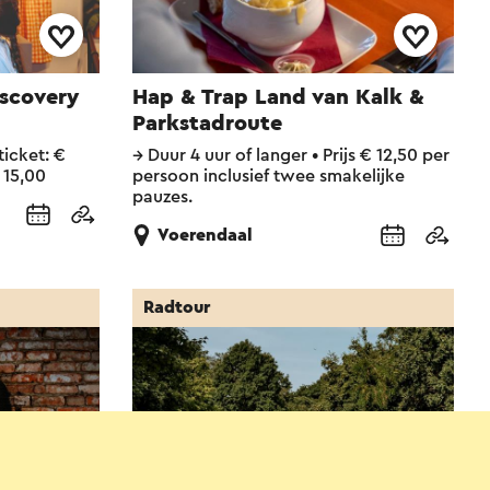
iscovery
Hap & Trap Land van Kalk &
Parkstadroute
ticket: €
→
Duur 4 uur of langer
•
Prijs € 12,50 per
 15,00
persoon inclusief twee smakelijke
pauzes.
Voerendaal
Radtour