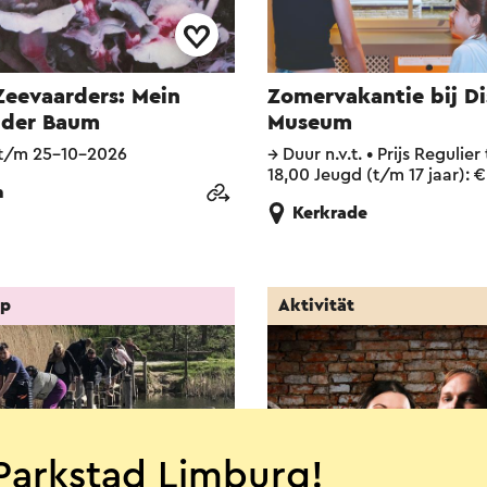
Zeevaarders: Mein
Zomervakantie bij D
 der Baum
Museum
t/m 25-10-2026
→
Duur n.v.t.
•
Prijs Regulier 
18,00 Jeugd (t/m 17 jaar): €
n
Kerkrade
op
Aktivität
Parkstad Limburg!