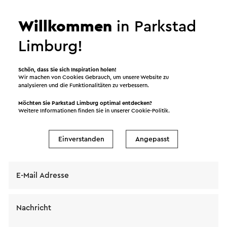
Senden Sie eine E-Mail
Willkommen
in Parkstad
Limburg!
Senden Sie eine E-Mail an Horeca Kerkrade
Centrum. Ihre Nachricht wird sofort nach dem
Schön, dass Sie sich Inspiration holen!
Klicken auf "Senden" gesendet. Unsere
Wir machen von Cookies Gebrauch, um unsere Website zu
analysieren und die Funktionalitäten zu verbessern.
Datenschutzerklärung erläutert, wie Visit Zuid-
Limburg mit Ihren persönlichen Daten umgeht.
Möchten Sie Parkstad Limburg optimal entdecken?
Weitere Informationen finden Sie in unserer
Cookie-Politik
.
Einverstanden
Angepasst
Name
E-Mail Adresse
Nachricht