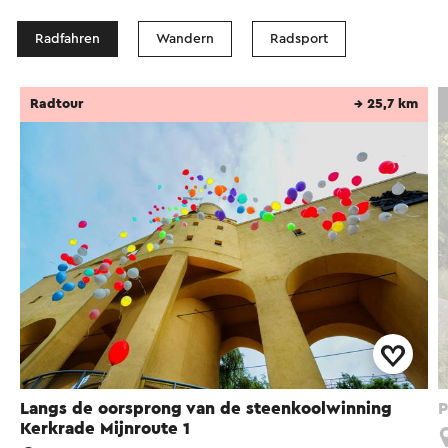
Radfahren
Wandern
Radsport
Radtour
→ 25,7 km
Langs de oorsprong van de steenkoolwinning
P
Kerkrade Mijnroute 1