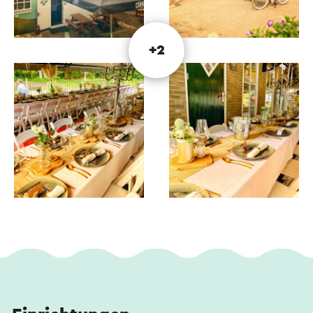
besucht. Auch zahlreiche Wander- und Radwege
beginnen hier und bieten Ihnen die Möglichkeit,
die wunderschöne Umgebung zu erkunden.
+2
Die Muldermolen-Speisekarte bietet eine große
Auswahl an burgundischen Mittags- und
Abendgerichten, die größtenteils mit regionalen
Produkten zubereitet werden. Es ist für jeden
etwas dabei und die Gerichte werden vom
Küchenteam mit Liebe zubereitet. Service und
Gastfreundschaft werden daher großgeschrieben
und es werden nur Spitzenprodukte von lokalen
Lieferanten verwendet.
Zum Beispiel wird Kaffee von der Top-Marke Peeze
serviert und die Limburger Torten werden täglich
frisch vom örtlichen Bäcker geliefert und das
schmeckt man definitiv! Neben dem Lagerbier der