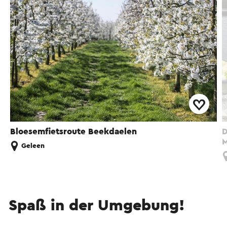
Bloesemfietsroute Beekdaelen
D
M
Geleen
Spaß in der Umgebung!