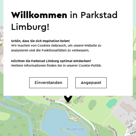
neuen Fußwegen und Brücken ausgestattet. Eine
Willkommen
in Parkstad
tolle Gelegenheit, mal reinzuschauen.
Limburg!
Dieser Text wurde mit Hilfe eines Online-
Übersetzungsdienstes automatisch übersetzt.
Schön, dass Sie sich Inspiration holen!
Wir machen von Cookies Gebrauch, um unsere Website zu
analysieren und die Funktionalitäten zu verbessern.
Möchten Sie Parkstad Limburg optimal entdecken?
Weitere Informationen finden Sie in unserer
Cookie-Politik
.
Einverstanden
Angepasst