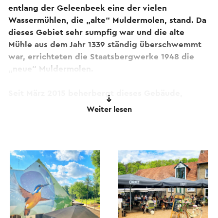
entlang der Geleenbeek eine der vielen
Wassermühlen, die „alte“ Muldermolen, stand. Da
dieses Gebiet sehr sumpfig war und die alte
Mühle aus dem Jahr 1339 ständig überschwemmt
war, errichteten die Staatsbergwerke 1948 die
„neue“ Muldermolen.
Seit März 2015 beherbergt dieses Gebäude,
nachdem es viele Jahre als Getreidehandel und
Weiter lesen
Bauernhof fungierte, eine mehr als gemütliche
Brasserie. Die reiche Geschichte des Gebäudes
und die Geschichte der Gegend um den
Mulderplas hat eine große Anziehungskraft für
Tagesausflügler und Touristen.
Die Muldermolen wird daher aufgrund ihrer
perfekten Lage mitten im Geleenbeekdal häufig
von Wanderern, Radfahrern und Naturliebhabern