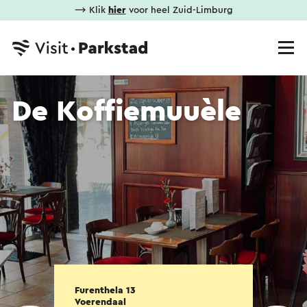
⟶ Klik
hier
voor heel Zuid-Limburg
De Koffiemuuèle
Furenthela 13
Voerendaal