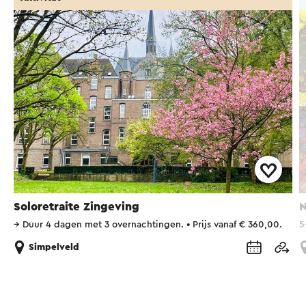
Soloretraite Zingeving
N
→
Duur 4 dagen met 3 overnachtingen.
•
Prijs vanaf € 360,00.
5
Simpelveld