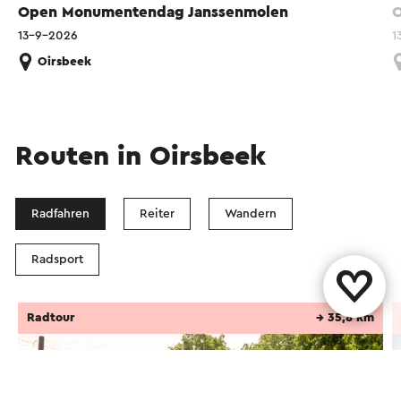
Open Monumentendag Janssenmolen
O
13-9-2026
1
Oirsbeek
Routen in Oirsbeek
Radfahren
Reiter
Wandern
Radsport
Radtour
→ 35,8 km