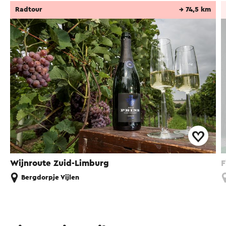
Radtour
→ 74,5 km
Wijnroute Zuid-Limburg
F
Bergdorpje Vijlen